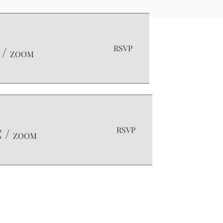
RSVP
/
ZOOM
RSVP
C
/
ZOOM